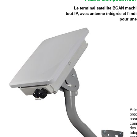
Le terminal satellite BGAN mach
tout-IP, avec antenne intégrée et l'indi
pour une 
Pré
pro
asse
conn
des 
télé