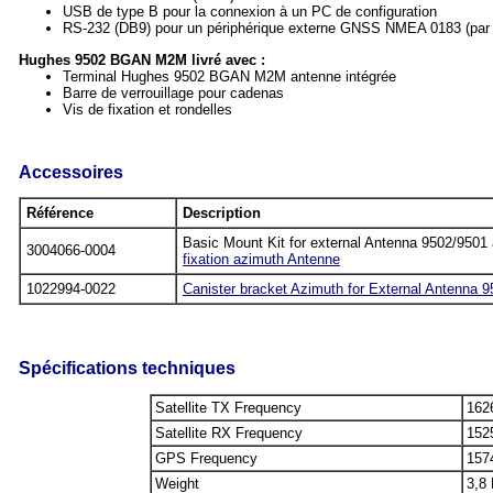
USB de type B pour la connexion à un PC de configuration
RS-232 (DB9) pour un périphérique externe GNSS NMEA 0183 (pa
Hughes 9502 BGAN M2M livré avec :
Terminal Hughes 9502 BGAN M2M antenne intégrée
Barre de verrouillage pour cadenas
Vis de fixation et rondelles
Accessoires
Référence
Description
Basic Mount Kit for external Antenna 9502/9501
3004066-0004
fixation azimuth Antenne
1022994-0022
Canister bracket Azimuth for External Antenna 95
Spécifications techniques
Satellite TX Frequency
162
Satellite RX Frequency
152
GPS Frequency
157
Weight
3,8