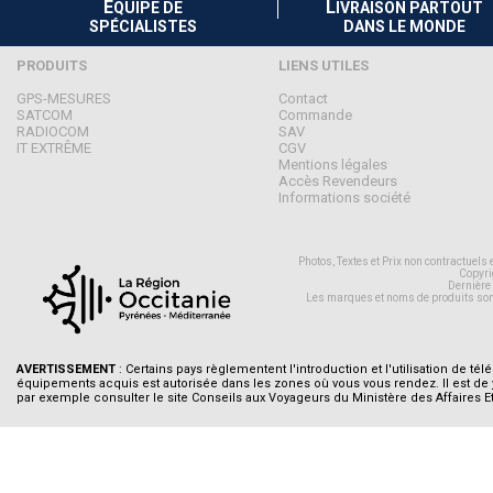
É
L
QUIPE DE
IVRAISON PARTOUT
SPÉCIALISTES
DANS LE MONDE
PRODUITS
LIENS UTILES
GPS-MESURES
Contact
SATCOM
Commande
RADIOCOM
SAV
IT EXTRÊME
CGV
Mentions légales
Accès Revendeurs
Informations société
Photos, Textes et Prix non contractuels
Copyri
Dernière
Les marques et noms de produits son
AVERTISSEMENT
: Certains pays règlementent l'introduction et l'utilisation de tél
équipements acquis est autorisée dans les zones où vous vous rendez. Il est de
par exemple consulter le site Conseils aux Voyageurs du Ministère des Affaires E