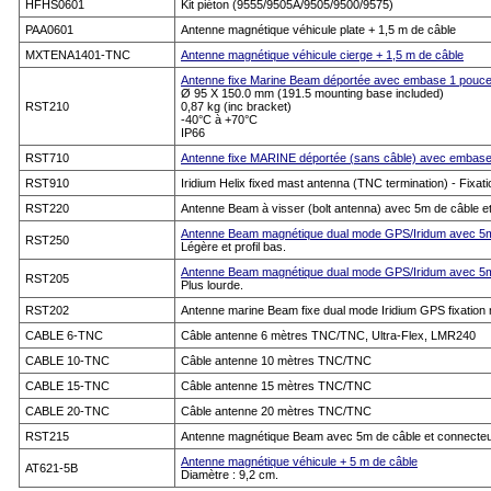
HFHS0601
Kit piéton (9555/9505A/9505/9500/9575)
PAA0601
Antenne magnétique véhicule plate + 1,5 m de câble
MXTENA1401-TNC
Antenne magnétique véhicule cierge + 1,5 m de câble
Antenne fixe Marine Beam déportée avec embase 1 pouce
Ø 95 X 150.0 mm (191.5 mounting base included)
RST210
0,87 kg (inc bracket)
-40°C à +70°C
IP66
RST710
Antenne fixe MARINE déportée (sans câble) avec embas
RST910
Iridium Helix fixed mast antenna (TNC termination) - Fixati
RST220
Antenne Beam à visser (bolt antenna) avec 5m de câble 
Antenne Beam magnétique dual mode GPS/Iridum avec 5m
RST250
Légère et profil bas.
Antenne Beam magnétique dual mode GPS/Iridum avec 5m
RST205
Plus lourde.
RST202
Antenne marine Beam fixe dual mode Iridium GPS fixation m
CABLE 6-TNC
Câble antenne 6 mètres TNC/TNC, Ultra-Flex, LMR240
CABLE 10-TNC
Câble antenne 10 mètres TNC/TNC
CABLE 15-TNC
Câble antenne 15 mètres TNC/TNC
CABLE 20-TNC
Câble antenne 20 mètres TNC/TNC
RST215
Antenne magnétique Beam avec 5m de câble et connecte
Antenne magnétique véhicule + 5 m de câble
AT621-5B
Diamètre : 9,2 cm.