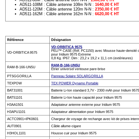
AD511-108M : Câble antenne 108m N-N :
1640,00 € HT
AD511-120M : Câble antenne 120m N-N :
2350,00 € HT
AD511-162M : Câble antenne 162m N-N :
6620,00 € HT
Référence
Désignation
VD-ORBITICA 9575
PELI™ CASE (Réf. PC1150) avec Mousse haute-densité 
VD-ORBITICA 9575
pour Iridium 9575 Extreme
0,8 Kg. IP67. Dim : 23,2 x 19,2 x 11,1 cm (extérieures)
RAM-B-166-UN5U
RAM-B-166-UN5U
Etrier universel ventouse pare-brise
PTSGGORILLA
Panneau Solaire SOLARGORILLA
TEXPOW
TEX POWER Dynamo Portable
BAT31001
Batterie Li-Ion standard 3,7V - 2300 mAh pour Iridium 957
BAT51101
Batterie Li-Ion haute capacité pour Iridium 9575
H3AA1501
Adaptateur antenne externe pour Iridium 9575
H3APU1101
Adaptateur alimentation pour Iridium 9575
ACTC0901+IPK0601
Chargeur de voyage de rechange avec kit de prises intern
AUT0901
Câble allume-cigare
H3HOL1101
Housse cuir pour Iridium 9575