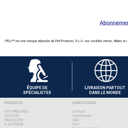
Abonnemen
PELI™ est une marque déposée de Peli Products, S.L.U. ses sociétés mères, filiales et / o
É
L
QUIPE DE
IVRAISON PARTOUT
SPÉCIALISTES
DANS LE MONDE
PRODUITS
LIENS UTILES
GPS-MESURES
Contact
SATCOM
Commande
RADIOCOM
SAV
IT EXTRÊME
CGV