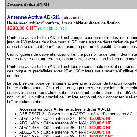
Antenne Active AD-511
Antenne Active AD-511
(Réf. AD511-2)
Livrée avec boîtier d'interface, 1m de câble et étriers de fixation.
1290,00 € HT
(1548,00 € TTC)
L'antenne active Iridium AD-511 est conçue pour permettre des installatio
jusqu'à 160 mètres de câble coaxial RF, sans aucune dégradation de per
rapport à seulement 30 mètres maximum pour un dispositif d'antenne pas
Ces longueurs de câble étendues offrent la possibilité de fournir des insta
sur les navires ou sur terre où, auparavant, une solution Iridium ne pouvai
L'antenne active Iridium AD-511 est fournie sans câble coaxial en standa
des longueurs prédéfinies entre 27 et 160 mètres sous réserve d'utiliser d
certifié.
Le pack se compose de l'antenne active avec support de fixation robuste 
boîtier d'alimentation. Celui-ci est conçu pour rester à proximité du téléph
nécessite une entrée d'alimentation en courant continu entre 18 et 36VDC
non inclus). Un câble coaxial de 1 mètre est fourni pour connecter le télé
boîtier d'alimentation.
Accessoires pour Antenne active Iridium AD-511
ASE-PS071-2 : Convertisseur AC/DC et câble d'alimentation AC :
AD511-27M : Câble antenne 27m N-N :
150,00 € HT
AD511-40M : Câble antenne 40m N-N :
290,00 € HT
AD511-46M : Câble antenne 46m N-N :
320,00 € HT
AD511-70M : Câble antenne 70m N-N :
490,00 € HT
AD511-88M : Câble antenne 88m N-N :
1500,00 € HT