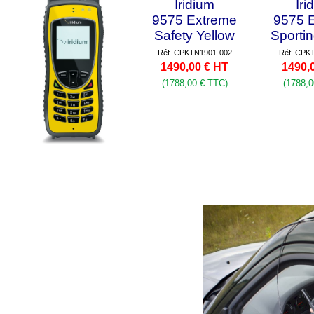
Iridium
Iri
9575 Extreme
9575 
Safety Yellow
Sporti
Réf. CPKTN1901-002
Réf. CPK
1490,00 € HT
1490,
(1788,00 € TTC)
(1788,0