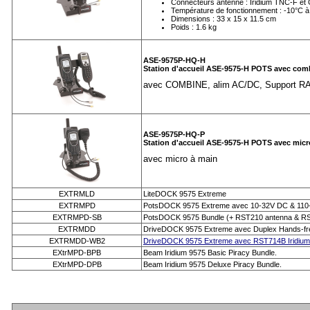
Connecteurs antenne : Iridium TNC-F e
Température de fonctionnement : -10°C à
Dimensions : 33 x 15 x 11.5 cm
Poids : 1.6 kg
ASE-9575P-HQ-H
Station d'accueil ASE-9575-H POTS avec com
avec COMBINE, alim AC/DC, Support R
ASE-9575P-HQ-P
Station d'accueil ASE-9575-H POTS avec micr
avec micro à main
EXTRMLD
LiteDOCK 9575 Extreme
EXTRMPD
PotsDOCK 9575 Extreme avec 10-32V DC & 110-
EXTRMPD-SB
PotsDOCK 9575 Bundle (+ RST210 antenna & RS
EXTRMDD
DriveDOCK 9575 Extreme avec Duplex Hands-fr
EXTRMDD-WB2
DriveDOCK 9575 Extreme avec RST714B Iridium 
EXtrMPD‐BPB
Beam Iridium 9575 Basic Piracy Bundle.
EXtrMPD‐DPB
Beam Iridium 9575 Deluxe Piracy Bundle.