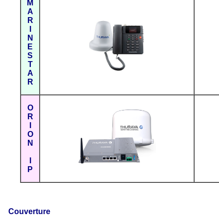
M
A
R
I
N
E
S
T
A
R
O
R
I
O
N
I
P
Couverture