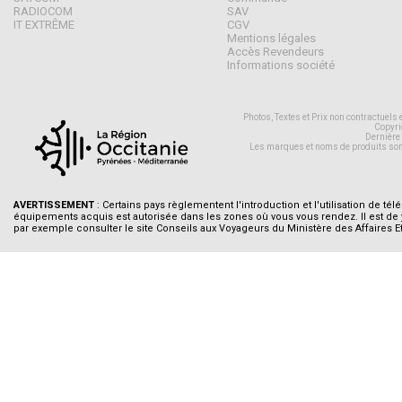
RADIOCOM
SAV
IT EXTRÊME
CGV
Mentions légales
Accès Revendeurs
Informations société
Photos, Textes et Prix non contractuels
Copyri
Dernière
Les marques et noms de produits son
AVERTISSEMENT
: Certains pays règlementent l'introduction et l'utilisation de tél
équipements acquis est autorisée dans les zones où vous vous rendez. Il est de
par exemple consulter le site Conseils aux Voyageurs du Ministère des Affaires E