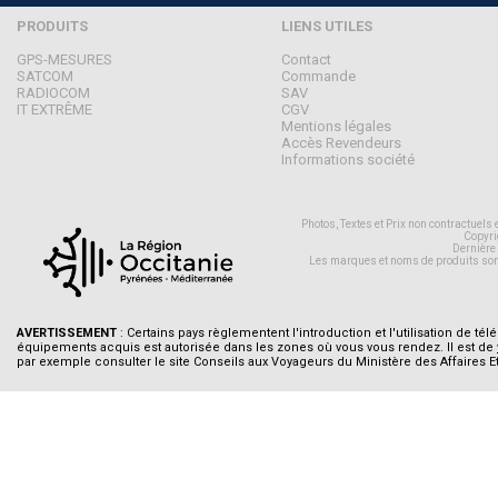
PRODUITS
LIENS UTILES
GPS-MESURES
Contact
SATCOM
Commande
RADIOCOM
SAV
IT EXTRÊME
CGV
Mentions légales
Accès Revendeurs
Informations société
Photos, Textes et Prix non contractuels
Copyri
Dernière
Les marques et noms de produits son
AVERTISSEMENT
: Certains pays règlementent l'introduction et l'utilisation de tél
équipements acquis est autorisée dans les zones où vous vous rendez. Il est de
par exemple consulter le site Conseils aux Voyageurs du Ministère des Affaires E