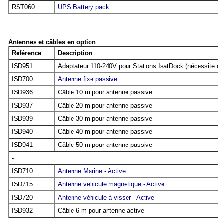
RST060
UPS Battery pack
Antennes et câbles en option
Référence
Description
ISD951
Adaptateur 110-240V pour Stations IsatDock (nécessite 
ISD700
Antenne fixe passive
ISD936
Câble 10 m pour antenne passive
ISD937
Câble 20 m pour antenne passive
ISD939
Câble 30 m pour antenne passive
ISD940
Câble 40 m pour antenne passive
ISD941
Câble 50 m pour antenne passive
-
ISD710
Antenne Marine - Active
ISD715
Antenne véhicule magnétique - Active
ISD720
Antenne véhicule à visser - Active
ISD932
Câble 6 m pour antenne active