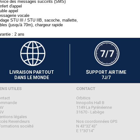
rvice des messages succints (SMS)
anfert d'appel
uble appel
ssagerie vocale
dage STU III / STU IIB, sacoche, mallette,
bles (jusqu'à 70m), chargeur rapide
rantie : 2 ans
L
S
IVRAISON PARTOUT
UPPORT AIRTIME
DANS LE MONDE
7J/7
IENS UTILES
CONTACT
ntact
Orbitics
ommande
Innopolis Hall B
AV
1149 La Pyrénéenne
GV
31670 - Labège
ntions légales
cès Revendeurs
Nos coordonnées GPS
formations société
N 43°32'43"
E 1°30'14"