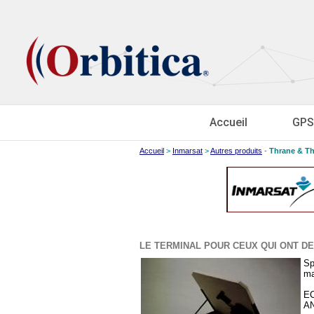
Accueil
GPS
Accueil
>
Inmarsat
>
Autres produits
-
Thrane & T
LE TERMINAL POUR CEUX QUI ONT D
Sp
ma
EC
AN