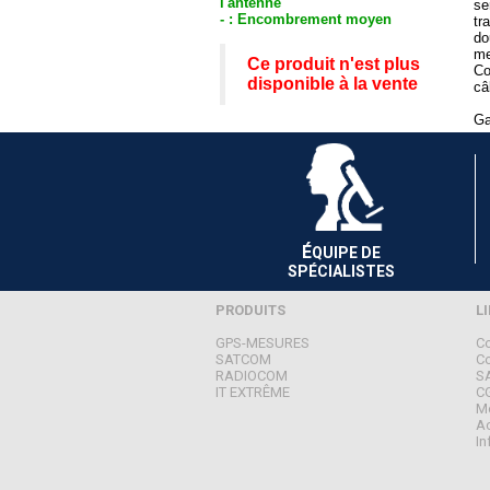
l'antenne
se
- : Encombrement moyen
tr
do
me
Ce produit n'est plus
Co
disponible à la vente
câ
Ga
É
QUIPE DE
SPÉCIALISTES
PRODUITS
L
GPS-MESURES
Co
SATCOM
C
RADIOCOM
S
IT EXTRÊME
C
Me
Ac
In