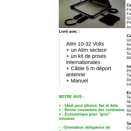
Ca
Fr
Fr
G/
PI
An
Livré avec :
Ca
Un
Alim 10-32 Volts
Am
An
+ un Alim secteur
Su
+ un kit de prises
Al
internationales
In
+ Câble 5 m déport
Ph
antenne
Té
Do
+ Manuel
Le
En
NOTRE AVIS :
Te
Hu
+ : Idéal pour phonie, fax et data.
Ve
+ : Bonne couverture des continents
Gl
+ : Economique pour "gros"
Pl
volumes
Se
- : Orientation obligatoire de
Co