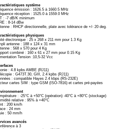
ractéristiques système
équence émission : 1626.5 à 1660.5 MHz
équence réception : 1525.0 à 1559.0 MHz
T : -7 dB/K minimum
RE : 8-14 dBw
tenne : RHCP directionnelle, plate avec tolérance de +/- 20 deg.
ractéristiques physiques
ité électronique : 25 x 268 x 211 mm pour 1.3 Kg
pli antenne : 188 x 124 x 31 mm
tenne : 568 x 570 pour 4 Kg
pport combiné : 160 x 61 x 27 mm pour 0.15 Kg
imentation Tension :10,5-32 Vcc
terfaces
onie : 4.8 kpbs AMBE (RJ11)
lécopie : G473T.30, GIII, 2.4 kpbs (RJ11)
nnées : compatible Hayes 2.4 kbps (RS-232E)
cteur cartes SIM : type GSM (ISO-7816) et cartes pré-payées
vironnement
mpérature : -25°C à +50°C (opération) -40°C à +80°C (stockage)
midité relative : 95% à +40°C
nt : 200 km/h
ace : 24 mm
uie : 50 mm/h
rvices avancés
nférence à 3